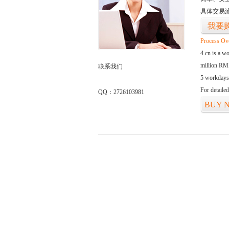
具体交易
我要
Process Ov
4.cn is a w
million RMB
联系我们
5 workdays
For detaile
QQ：2726103981
BUY 