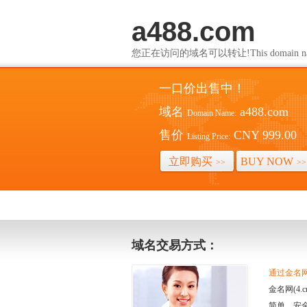
a488.com
您正在访问的域名可以转让!This domain name i
一口价出售中！
域名
a488.com
Domain Name:
售价
CNY 999.00
Listing Price:
立即购买
BUY NOW
>>
>>
域名交易方式：
通过金名网(
金名网(4
简单、安