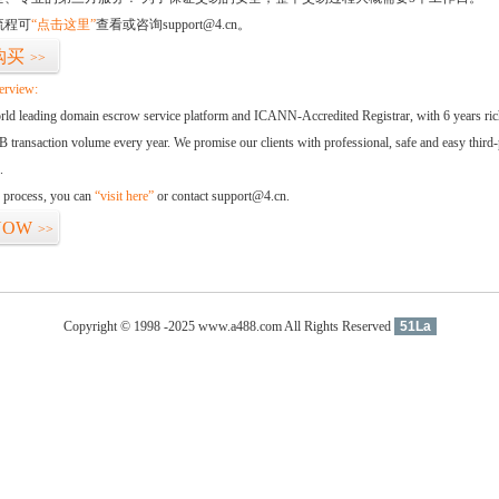
流程可
“点击这里”
查看或咨询support@4.cn。
购买
>>
erview:
orld leading domain escrow service platform and ICANN-Accredited Registrar, with 6 years ri
 transaction volume every year. We promise our clients with professional, safe and easy third-
.
d process, you can
“visit here”
or contact support@4.cn.
NOW
>>
Copyright © 1998 -2025 www.a488.com All Rights Reserved
51La